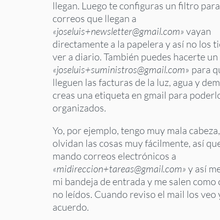
llegan. Luego te configuras un filtro par
correos que llegan a
«joseluis+newsletter@gmail.com»
vayan
directamente a la papelera y así no los t
ver a diario. También puedes hacerte un
«joseluis+suministros@gmail.com
» para q
lleguen las facturas de la luz, agua y dem
creas una etiqueta en gmail para poderl
organizados.
Yo, por ejemplo, tengo muy mala cabeza
olvidan las cosas muy fácilmente, así qu
mando correos electrónicos a
«midireccion+tareas@gmail.com»
y así me
mi bandeja de entrada y me salen como 
no leídos. Cuando reviso el mail los veo
acuerdo.