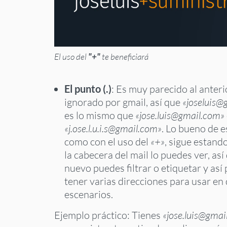
El uso del
"+"
te beneficiará
El punto (.)
: Es muy parecido al anteri
ignorado por gmail, así que
«joseluis@
es lo mismo que
«jose.luis@gmail.com»
«j.ose.l.u.i.s@gmail.com»
. Lo bueno de e
como con el uso del
«+»
, sigue estando
la cabecera del mail lo puedes ver, así
nuevo puedes filtrar o etiquetar y así
tener varias direcciones para usar en 
escenarios.
Ejemplo práctico: Tienes
«jose.luis@gmai