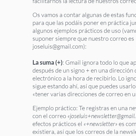
facilitarnos la lectura de nuestros correo
Os vamos a contar algunas de estas fun
para que las podáis poner en práctica j
algunos ejemplos prácticos de uso (vam
suponer siempre que nuestro correo es
joseluis@gmail.com):
La suma (+)
: Gmail ignora todo lo que a
después de un signo + en una dirección 
electrónico a la hora de recibirlo. Lo ig
sigue estando ahí, así que puedes usarlo
«tener varias direcciones de correo en u
Ejemplo práctico: Te registras en una n
con el correo
«joseluis+newsletter@gmail
efectos prácticos el
«+newsletter»
es com
existiera, así que los correos de la newsl