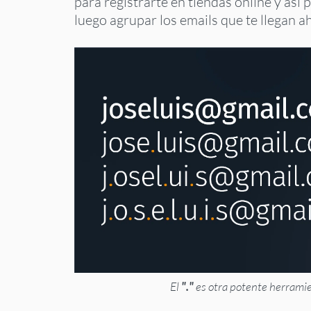
para registrarte en tiendas online y así
luego agrupar los emails que te llegan ah
El
"."
es otra potente herramie